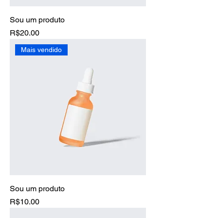
Sou um produto
Price
R$20.00
Mais vendido
Sou um produto
Price
R$10.00